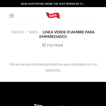
Saltar
ADD ANYTHING HERE OR JUST REMOVE IT...
al
contenido
INICIO
/
VAES
/
LINEA VERDE (FIAMBRE PARA
EMPAREDADO)
FILTRAR
No se han encontrado productos que coincidan con tu
selección.