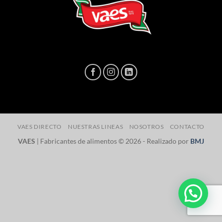
VAES DIRECTO
NUESTRAS LINEAS
NOSOTROS
CONTACTO
VAES
| Fabricantes de alimentos © 2026 - Realizado por
BMJ