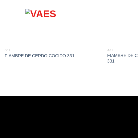
Saltar
al
contenido
331
331
FIAMBRE DE 
FIAMBRE DE CERDO COCIDO 331
331