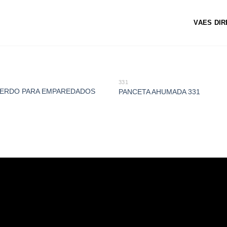
VAES DI
331
CERDO PARA EMPAREDADOS
PANCETA AHUMADA 331