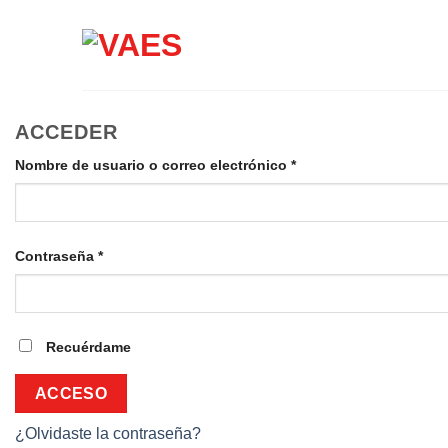
Saltar
al
contenido
ACCEDER
Obligatorio
Nombre de usuario o correo electrónico
*
Obligatorio
Contraseña
*
Recuérdame
ACCESO
¿Olvidaste la contraseña?