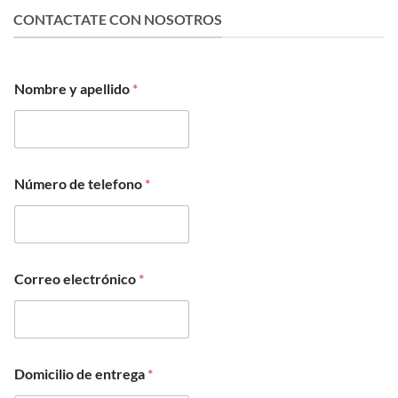
CONTACTATE CON NOSOTROS
A
Nombre y apellido
*
F
I
P
t
e
l
Número de telefono
*
e
f
o
n
o
C
Correo electrónico
*
o
r
r
e
o
Domicilio de entrega
*