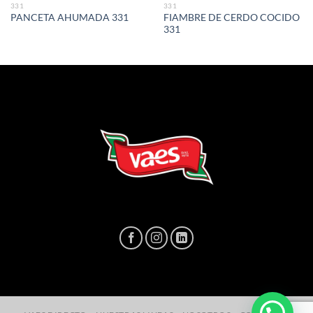
331
331
FIAMBRE DE CERDO COCIDO
PANCETA AHUMADA 331
331