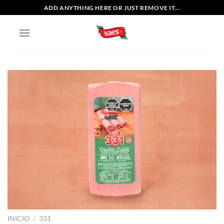
Saltar
ADD ANYTHING HERE OR JUST REMOVE IT...
al
contenido
INICIO
/
331